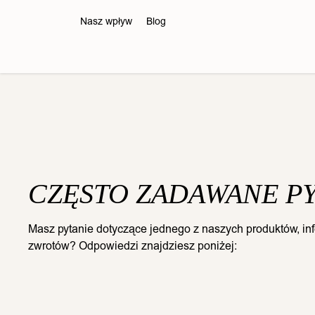
Nasz wpływ
Blog
CZĘSTO ZADAWANE PY
Masz pytanie dotyczące jednego z naszych produktów, info
zwrotów? Odpowiedzi znajdziesz poniżej:
Zestaw letni 2026 Effortless
Zestaw letn
Beauty Collection do RZĘS
Beauty Col
oraz BRWI
or