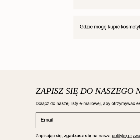
Bezpieczeństwo naszych pr
Nasze produkty zostały wyk
Gdzie mogę kupić kosmety
powiedziawszy, jeśli jeste
jakiegokolwiek produktu, sk
Wszystkie nasze produkty d
specjalistycznych w Stanac
ZAPISZ SIĘ DO NASZEGO
Dołącz do naszej listy e-mailowej, aby otrzymywać ek
Zapisując się,
zgadzasz się
na naszą
politykę prywa