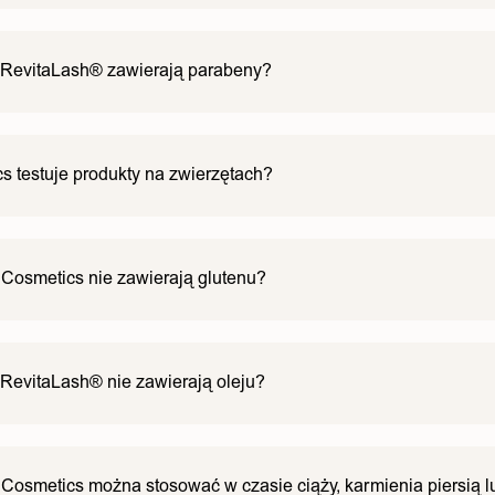
kty są uniwersalne.
a rzęs) lub w ciągu 6 miesięcy od otwarcia (w przypadku kosme
ywem terminu ważności.
 RevitaLash® zawierają parabeny?
ash® Cosmetics nie zawiera parabenów, z wyjątkiem japoński
 testuje produkty na zwierzętach?
prowadzane przez naszą firmę NIE obejmują żadnych testów na
t wolna od okrucieństwa.
Cosmetics nie zawierają glutenu?
ukty są bezglutenowe.
RevitaLash® nie zawierają oleju?
ow, wszystkie nasze produkty nie zawierają olejów.
osmetics można stosować w czasie ciąży, karmienia piersią lu