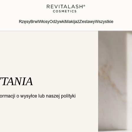
Rzęsy
Brwi
Włosy
Odżywki
Makijaż
Zestawy
Wszystkie
TANIA
rmacji o wysyłce lub naszej polityki
i 2026 Effortless
Zestaw wiosenny 2026
Zestaw wios
lection do BRWI
Spotlight on Lashes - do
Spotlight on 
az RZĘS
RZĘS
BRW