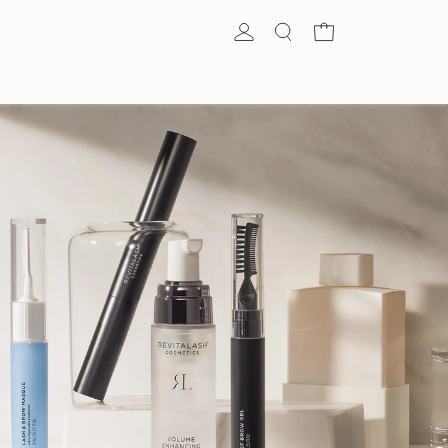
Koszyk
enny 2026
Zestaw świąteczny Triple
Brows - do
Threat do WRAŻLIWYCH
I
OCZU