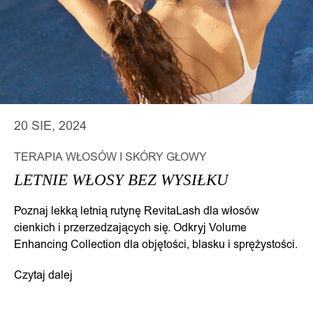
20 SIE, 2024
TERAPIA WŁOSÓW I SKÓRY GŁOWY
LETNIE WŁOSY BEZ WYSIŁKU
Poznaj lekką letnią rutynę RevitaLash dla włosów
cienkich i przerzedzających się. Odkryj Volume
Enhancing Collection dla objętości, blasku i sprężystości.
Letnie włosy bez wysiłku
Czytaj dalej