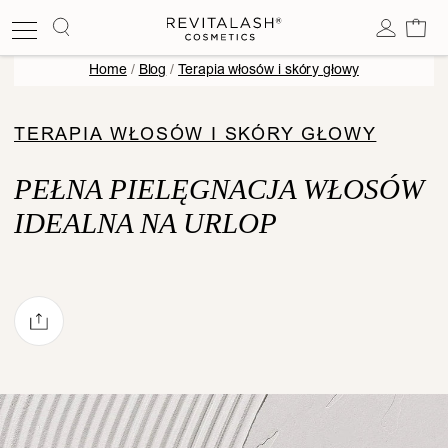
Kos
Home
/
Blog
/
Terapia włosów i skóry głowy
TERAPIA WŁOSÓW I SKÓRY GŁOWY
PEŁNA PIELĘGNACJA WŁOSÓW
IDEALNA NA URLOP
Share via mail
ebook
Pinterest
e on Twitter