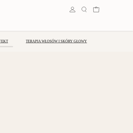
Koszyk
FEKT
TERAPIA WŁOSÓW I SKÓRY GŁOWY
enny 2026
Zestaw świąteczny Triple
Brows - do
Threat do WRAŻLIWYCH
I
OCZU