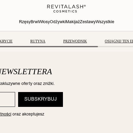
Rzęsy
Brwi
Włosy
Odżywki
Makijaż
Zestawy
Wszystkie
KRYCIE
RUTYNA
PRZEWODNIK
OSIĄGNIJ TEN E
 NEWSLETTERA
skluzywne oferty oraz zniżki.
tności
oraz akceptujesz
i 2026 Effortless
Zestaw wiosenny 2026
Zestaw wios
lection do BRWI
Spotlight on Lashes - do
Spotlight on 
az RZĘS
RZĘS
BRW