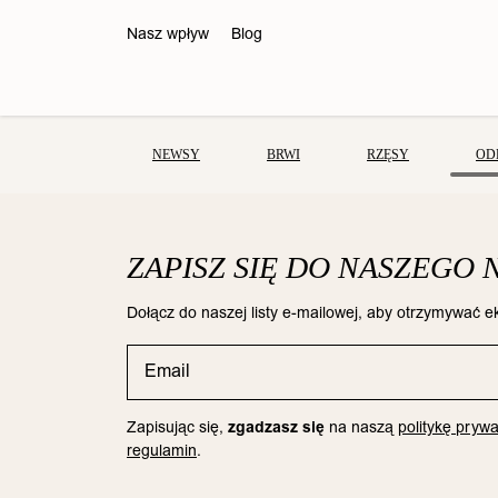
Nasz wpływ
Blog
NEWSY
BRWI
RZĘSY
OD
ZAPISZ SIĘ DO NASZEGO
Dołącz do naszej listy e-mailowej, aby otrzymywać ek
Zapisując się,
zgadzasz się
na naszą
politykę prywa
Zestaw letni 2026 Effortless
Zestaw letn
regulamin
.
Beauty Collection do RZĘS
Beauty Col
oraz BRWI
or